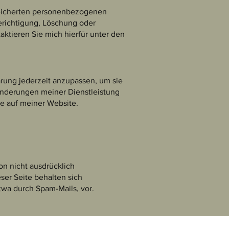
peicherten personenbezogenen
erichtigung, Löschung oder
aktieren Sie mich hierfür unter den
ärung jederzeit anzupassen, um sie
Änderungen meiner Dienstleistung
ie auf meiner Website.
n nicht ausdrücklich
ser Seite behalten sich
twa durch Spam-Mails, vor.