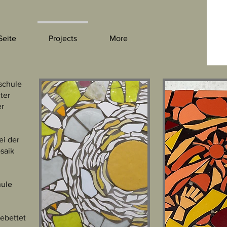
Seite
Projects
More
schule
ter
er
ei der
saik
hule
gebettet