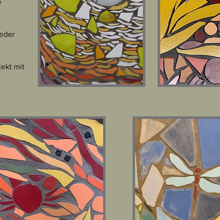
e
ieder
ekt mit